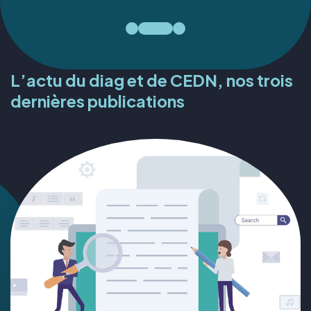
L’actu du diag et de CEDN, nos trois
dernières publications